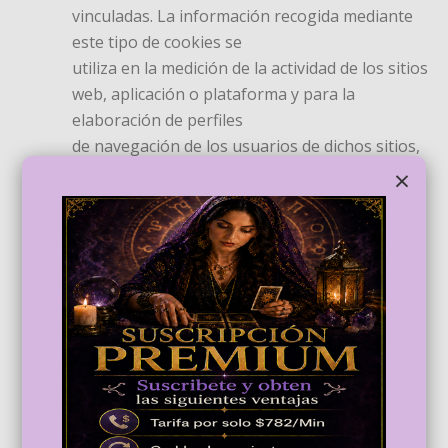
vinculadas. La información recogida mediante
este tipo de cookies se
utiliza en la medición de la actividad de los sitios
web, aplicación o plataforma y para la
elaboración de perfiles
de navegación de los usuarios de dichos sitios,
aplicaciones y plataformas, con el fin de
×
introducir mejoras en
función del análisis de los datos de uso que
hacen los usuarios del servicio.
Cookies publicitarias: permiten la gestión, de la
forma más eficaz posible, de los espacios
publicitarios.
Cookies de publicidad comportamental:
almacenan información del comportamiento de
los usuarios obtenida a
través de la observación continuada de sus