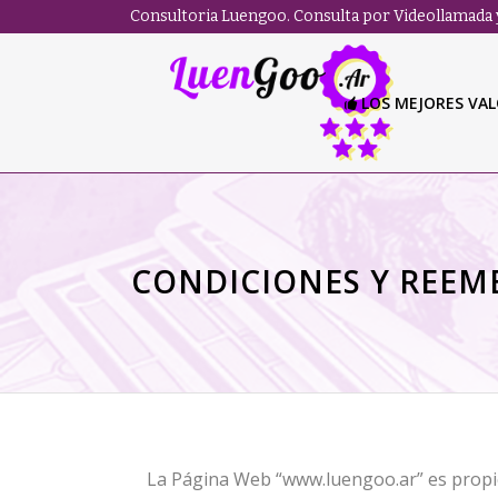
Consultoria Luengoo. Consulta por Videollamada y
LOS MEJORES VA
CONDICIONES Y REEM
La Página Web “www.luengoo.ar” es pro