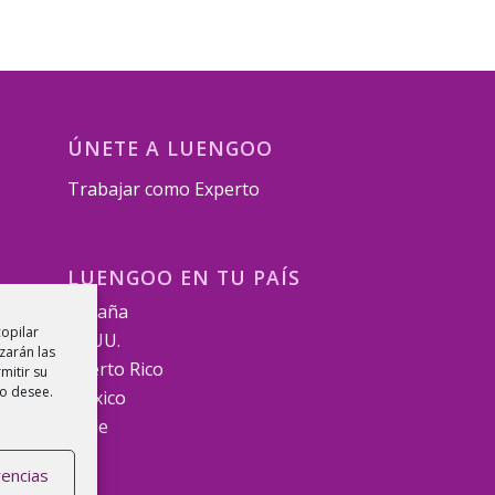
ÚNETE A LUENGOO
Trabajar como Experto
LUENGOO EN TU PAÍS
España
copilar
EE.UU.
zarán las
Puerto Rico
mitir su
lo desee.
Mexico
Chile
rencias